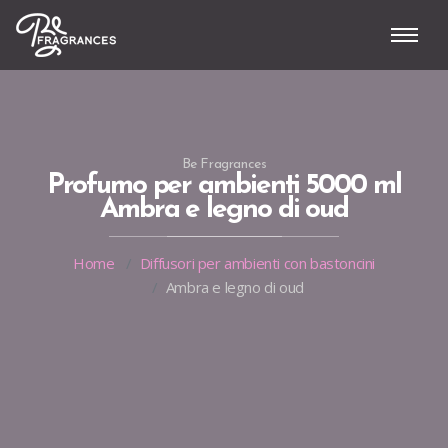
Be Fragrances
Profumo per ambienti 5000 ml
Ambra e legno di oud
Home
Diffusori per ambienti con bastoncini
Ambra e legno di oud